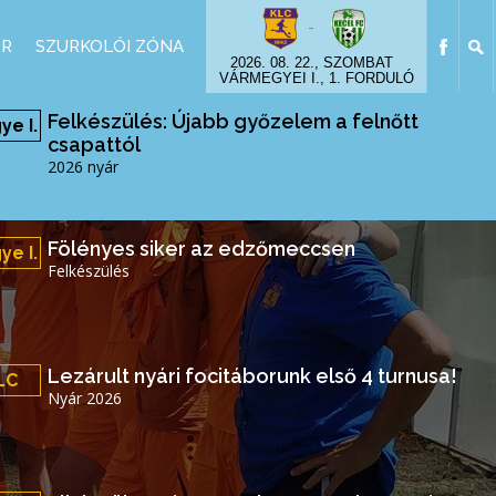
-
OR
SZURKOLÓI ZÓNA
2026. 08. 22., SZOMBAT
VÁRMEGYEI I., 1. FORDULÓ
Felkészülés: Újabb győzelem a felnőtt
e I.
csapattól
2026 nyár
Fölényes siker az edzőmeccsen
e I.
Felkészülés
Lezárult nyári focitáborunk első 4 turnusa!
LC
Nyár 2026