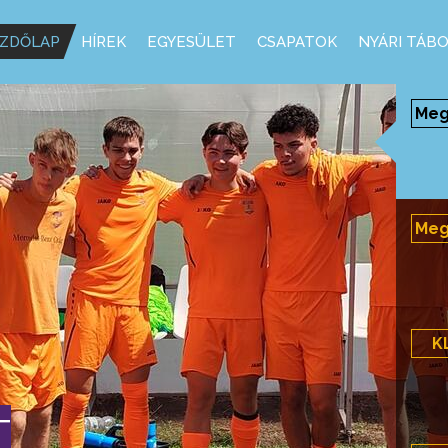
ZDŐLAP
HÍREK
EGYESÜLET
CSAPATOK
NYÁRI TÁB
Megy
Megy
K
T