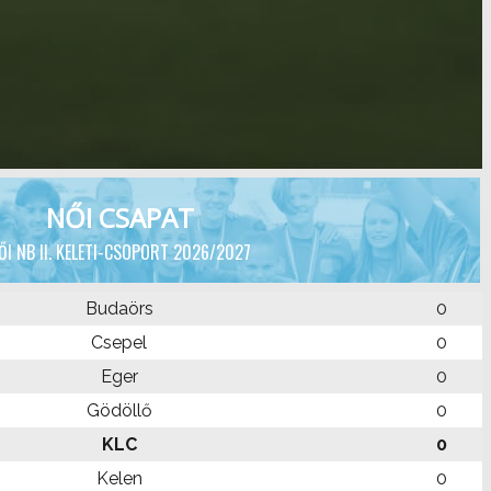
NŐI CSAPAT
ŐI NB II. KELETI-CSOPORT 2026/2027
Budaörs
0
Csepel
0
Eger
0
Gödöllő
0
KLC
0
Kelen
0