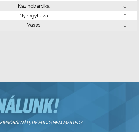
Kazincbarcika
0
Nyíregyháza
0
Vasas
0