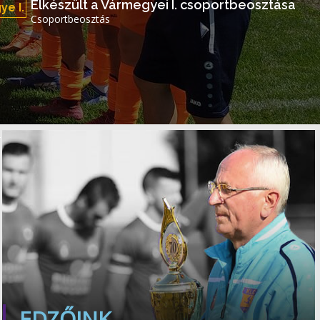
Elkészült a Vármegyei I. csoportbeosztása
e I.
Csoportbeosztás
EDZŐINK