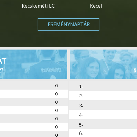
Kecskeméti LC
Kecel
ESEMÉNYNAPTÁR
AT
27
N
0
1.
0
2.
0
3.
0
4.
0
5.
0
6.
0