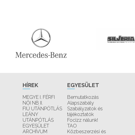
HÍREK
EGYESÜLET
MEGYE I. FÉRFI
Bemutatkozás
NŐI NB II.
Alapszabály
FIÚ UTÁNPÓTLÁS
Szabályzatok és
LEÁNY
tájékoztatók
UTÁNPÓTLÁS
Focizz nálunk!
EGYESÜLET
TAO
ARCHÍVUM
Közbeszerzési és