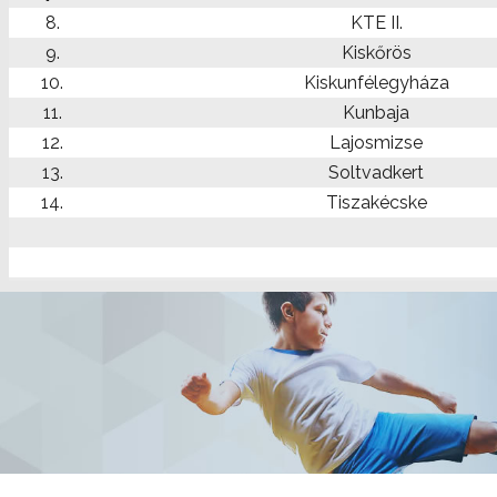
8.
KTE II.
9.
Kiskőrös
10.
Kiskunfélegyháza
11.
Kunbaja
12.
Lajosmizse
13.
Soltvadkert
14.
Tiszakécske