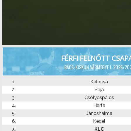
FÉRFI FELNŐTT CSAP
BÁCS-KISKUN VÁRMEGYE I. 2026/20
1.
Kalocsa
2.
Baja
3.
Csólyospálos
4.
Harta
5.
Jánoshalma
6.
Kecel
7.
KLC